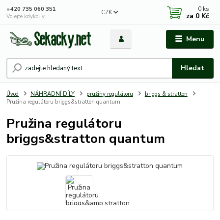
0
ks
+420 735 060 351
CZK
za
0 Kč
Volejte kdykoliv
Menu
Hledat
Úvod
NÁHRADNÍ DÍLY
pružiny regulátoru
briggs & stratton
Pružina regulátoru briggs&stratton quantum
Pružina regulátoru
briggs&stratton quantum