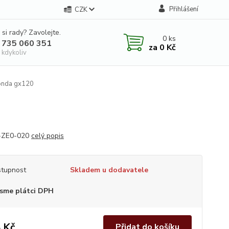
Přihlášení
CZK
 si rady? Zavolejte.
0
ks
 735 060 351
za
0 Kč
 kdykoliv
Honda gx120
-ZE0-020
celý popis
tupnost
Skladem u dodavatele
sme plátci DPH
 Kč
Přidat do košíku