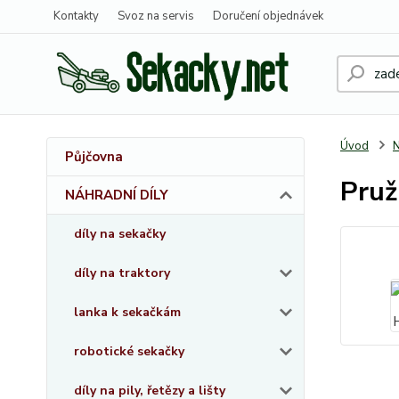
Kontakty
Svoz na servis
Doručení objednávek
Úvod
Půjčovna
Pruž
NÁHRADNÍ DÍLY
díly na sekačky
díly na traktory
lanka k sekačkám
robotické sekačky
díly na pily, řetězy a lišty