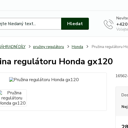
Nevíte
Hledat
+420
Volejte
NÁHRADNÍ DÍLY
pružiny regulátoru
Honda
Pružina regulátoru 
ina regulátoru Honda gx120
16562
Dos
Nej
28