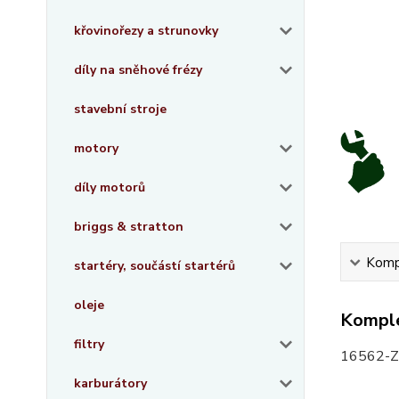
křovinořezy a strunovky
díly na sněhové frézy
stavební stroje
motory
díly motorů
briggs & stratton
Kompl
startéry, součástí startérů
oleje
Komple
filtry
16562-Z
karburátory