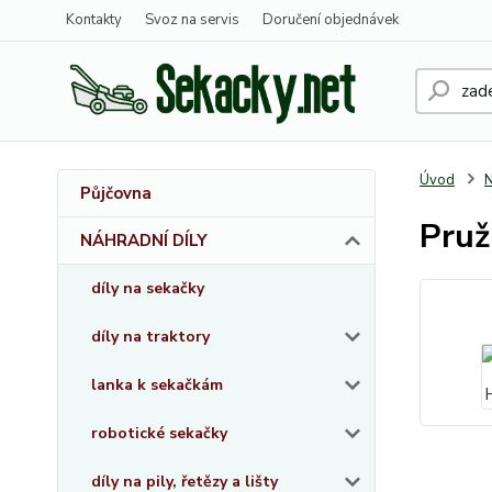
Kontakty
Svoz na servis
Doručení objednávek
Úvod
Půjčovna
Pruž
NÁHRADNÍ DÍLY
díly na sekačky
díly na traktory
lanka k sekačkám
robotické sekačky
díly na pily, řetězy a lišty