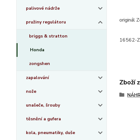
palivové nádrže
originál 
pružiny regulátoru
briggs & stratton
16562-Z
Honda
zongshen
zapalování
Zboží 
nože
NÁHR
unašeče, šrouby
těsnění a gufera
kola, pneumatiky, duše