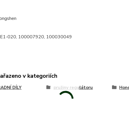
Zongshen
E1-020, 100007920, 100030049
zařazeno v kategoriích
ADNÍ DÍLY
pružiny regulátoru
Hon