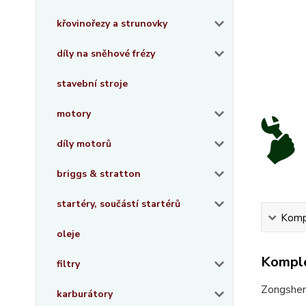
křovinořezy a strunovky
díly na sněhové frézy
stavební stroje
motory
díly motorů
briggs & stratton
startéry, součástí startérů
Kompl
oleje
Komple
filtry
Zongshe
karburátory