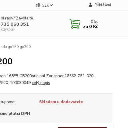
Přihlášení
CZK
 si rady? Zavolejte.
0
ks
 735 060 351
za
0 Kč
 kdykoliv
Honda gx160 gx200
200
en 168FB GB200originál Zongshen16562-ZE1-020,
7920, 100030049
celý popis
tupnost
Skladem u dodavatele
sme plátci DPH