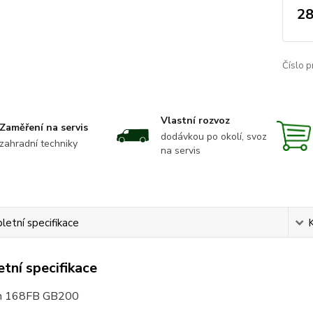
28
Číslo p
Vlastní rozvoz
Zaměření na servis
dodávkou po okolí, svoz
zahradní techniky
na servis
etní specifikace
tní specifikace
n 168
FB GB200