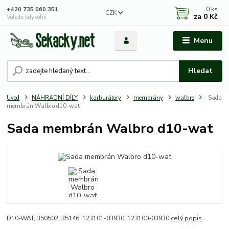
0
ks
+420 735 060 351
CZK
za
0 Kč
Volejte kdykoliv
Menu
Hledat
Úvod
NÁHRADNÍ DÍLY
karburátory
membrány
walbro
Sada
membrán Walbro d10-wat
Sada membrán Walbro d10-wat
D10-WAT, 350502, 35146, 123101-03930, 123100-03930
celý popis