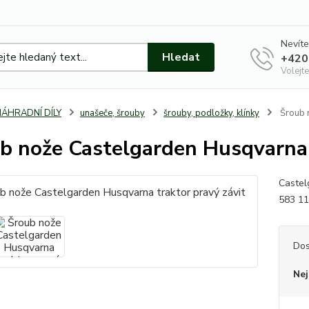
Nevíte
Hledat
+420
Volejte
NÁHRADNÍ DÍLY
unašeče, šrouby
šrouby, podložky, klínky
Šroub n
b nože Castelgarden Husqvarna 
Castel
583 11
Dos
Nej