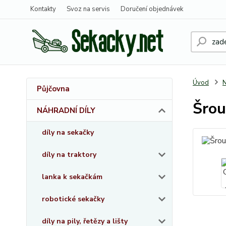
Kontakty
Svoz na servis
Doručení objednávek
Úvod
Půjčovna
Šrou
NÁHRADNÍ DÍLY
díly na sekačky
díly na traktory
lanka k sekačkám
robotické sekačky
díly na pily, řetězy a lišty