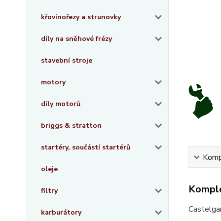
křovinořezy a strunovky
díly na sněhové frézy
stavební stroje
motory
díly motorů
briggs & stratton
startéry, součástí startérů
Kompl
oleje
Komple
filtry
Castelg
karburátory