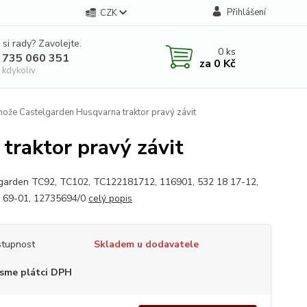
Přihlášení
CZK
 si rady? Zavolejte.
0
ks
 735 060 351
za
0 Kč
 kdykoliv
ože Castelgarden Husqvarna traktor pravý závit
traktor pravý závit
garden TC92, TC102, TC122181712, 116901, 532 18 17-12,
 69-01, 12735694/0
celý popis
tupnost
Skladem u dodavatele
sme plátci DPH