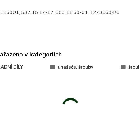
 116901, 532 18 17-12, 583 11 69-01, 12735694/0
zařazeno v kategoriích
ADNÍ DÍLY
unašeče, šrouby
šrou