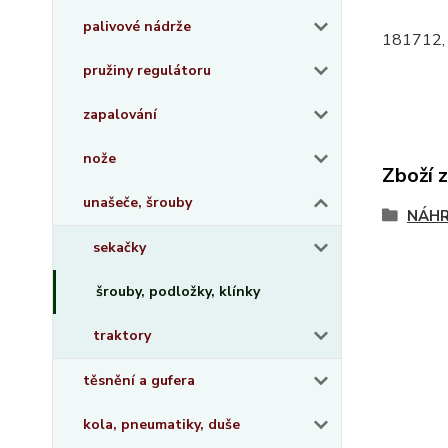
palivové nádrže
181712,
pružiny regulátoru
zapalování
nože
Zboží 
unašeče, šrouby
NÁHR
sekačky
šrouby, podložky, klínky
traktory
těsnění a gufera
kola, pneumatiky, duše