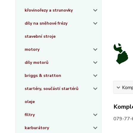
křovinořezy a strunovky
díly na sněhové frézy
stavební stroje
motory
díly motorů
briggs & stratton
Kompl
startéry, součástí startérů
oleje
Komple
filtry
079-77-
karburátory