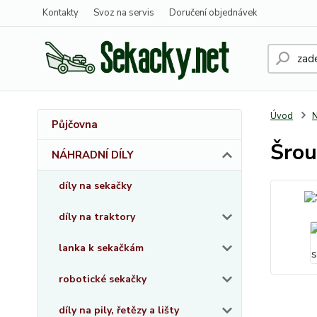
Kontakty
Svoz na servis
Doručení objednávek
Úvod
Půjčovna
Šrou
NÁHRADNÍ DÍLY
díly na sekačky
díly na traktory
lanka k sekačkám
robotické sekačky
díly na pily, řetězy a lišty