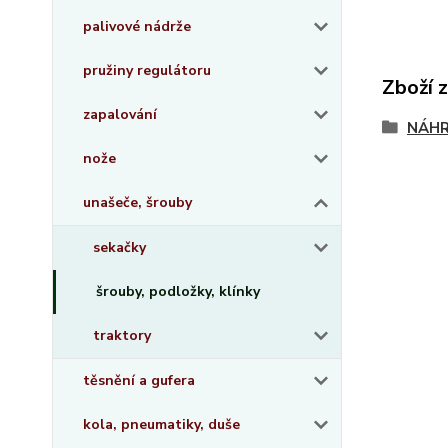
palivové nádrže
pružiny regulátoru
Zboží 
zapalování
NÁHR
nože
unašeče, šrouby
sekačky
šrouby, podložky, klínky
traktory
těsnění a gufera
kola, pneumatiky, duše