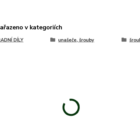
zařazeno v kategoriích
ADNÍ DÍLY
unašeče, šrouby
šrou