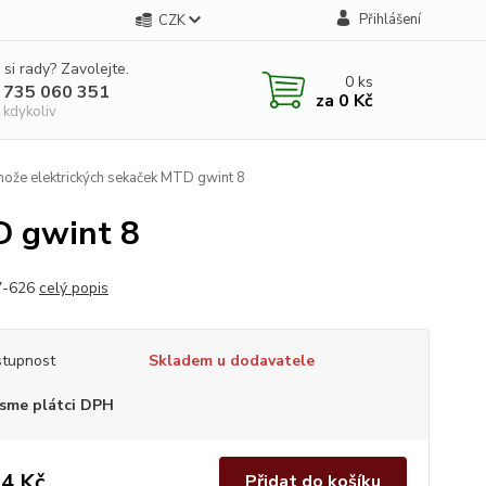
Přihlášení
CZK
 si rady? Zavolejte.
0
ks
 735 060 351
za
0 Kč
 kdykoliv
ože elektrických sekaček MTD gwint 8
D gwint 8
7-626
celý popis
tupnost
Skladem u dodavatele
sme plátci DPH
4 Kč
Přidat do košíku