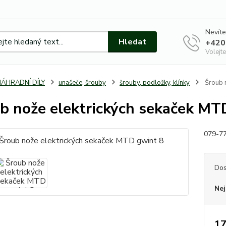
Nevíte
Hledat
+420
Volejte
NÁHRADNÍ DÍLY
unašeče, šrouby
šrouby, podložky, klínky
Šroub n
b nože elektrických sekaček MT
079-7
Dos
Nej
17