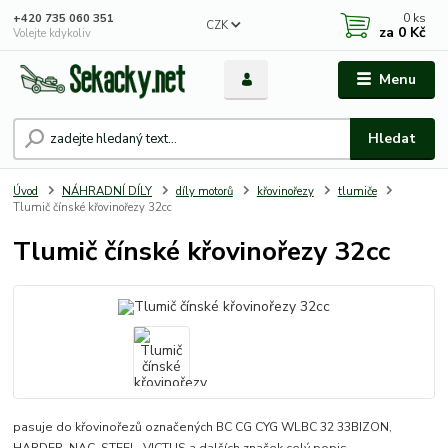
0
ks
+420 735 060 351
CZK
za
0 Kč
Volejte kdykoliv
Menu
Hledat
Úvod
NÁHRADNÍ DÍLY
díly motorů
křovinořezy
tlumiče
Tlumič čínské křovinořezy 32cc
Tlumič čínské křovinořezy 32cc
pasuje do křovinořezů označených BC CG CYG WLBC 32 33BIZON,
HARDER, NAC, STEEL, VICTUS a dalších značek
celý popis