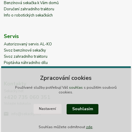
Benzínová sekačka k Vám domů
Doručení zahradního traktoru
Info o robotických sekačkách
Servis
Autorizovaný servis AL-KO
Svoz benzínové sekačky
Svoz zahradního traktoru
Poptávka náhradního dílu
Zpracování cookies
Kontakty
Používané služby potřebují Váš
souhlas
s použitím souborů
Sekacky.net
cookies.
+420 735 060 351
Volejte kdykoliv
Souhlasím
Nastavení
info@sekacky.net
Souhlas můžete odmítnout
zde
.