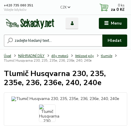
0
ks
+420 735 060 351
CZK
za
0 Kč
Volejte kdykoliv
Menu
Hledat
Úvod
NÁHRADNÍ DÍLY
díly motorů
řetězové pily
tlumiče
Tlumič Husqvarna 230, 235, 235e, 236, 236e, 240, 240e
Tlumič Husqvarna 230, 235,
235e, 236, 236e, 240, 240e