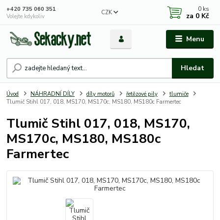
0
ks
+420 735 060 351
CZK
za
0 Kč
Volejte kdykoliv
Menu
Hledat
Úvod
NÁHRADNÍ DÍLY
díly motorů
řetězové pily
tlumiče
Tlumič Stihl 017, 018, MS170, MS170c, MS180, MS180c Farmertec
Tlumič Stihl 017, 018, MS170,
MS170c, MS180, MS180c
Farmertec