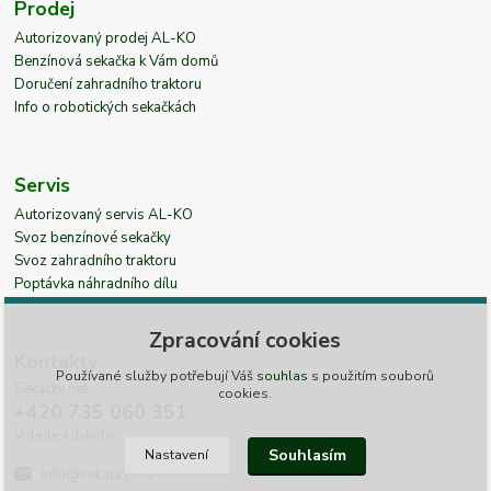
Prodej
Autorizovaný prodej AL-KO
Benzínová sekačka k Vám domů
Doručení zahradního traktoru
Info o robotických sekačkách
Servis
Autorizovaný servis AL-KO
Svoz benzínové sekačky
Svoz zahradního traktoru
Poptávka náhradního dílu
Zpracování cookies
Kontakty
Používané služby potřebují Váš
souhlas
s použitím souborů
Sekacky.net
cookies.
+420 735 060 351
Volejte kdykoliv
Souhlasím
Nastavení
info@sekacky.net