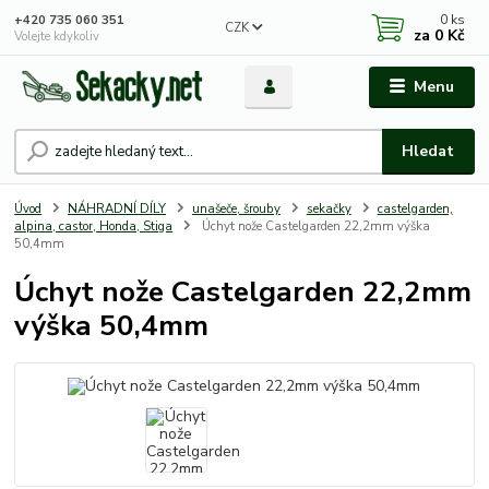
0
ks
+420 735 060 351
CZK
za
0 Kč
Volejte kdykoliv
Menu
Hledat
Úvod
NÁHRADNÍ DÍLY
unašeče, šrouby
sekačky
castelgarden,
alpina, castor, Honda, Stiga
Úchyt nože Castelgarden 22,2mm výška
50,4mm
Úchyt nože Castelgarden 22,2mm
výška 50,4mm