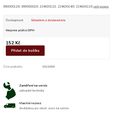
89000012/0, 89000002/0, 22463012/1, 22463014/0, 22463011/0
celý popis
Dostupnost
Skladem u dodavatele
Nejsme plátci DPH
152 Kč
Přidat do košíku
Číslo produktu:
1511004
Zaměření na servis
zahradní techniky
Vlastní rozvoz
dodávkou po okolí, svoz na servis