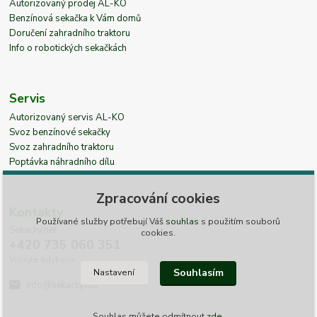
Autorizovaný prodej AL-KO
Benzínová sekačka k Vám domů
Doručení zahradního traktoru
Info o robotických sekačkách
Servis
Autorizovaný servis AL-KO
Svoz benzínové sekačky
Svoz zahradního traktoru
Poptávka náhradního dílu
Zpracování cookies
Kontakty
Používané služby potřebují Váš
souhlas
s použitím souborů
Sekacky.net
cookies.
+420 735 060 351
Volejte kdykoliv
Souhlasím
Nastavení
info@sekacky.net
Souhlas můžete odmítnout
zde
.