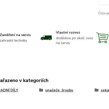
Číslo p
Vlastní rozvoz
Zaměření na servis
dodávkou po okolí, svoz
zahradní techniky
na servis
zařazeno v kategoriích
ADNÍ DÍLY
unašeče, šrouby
seka