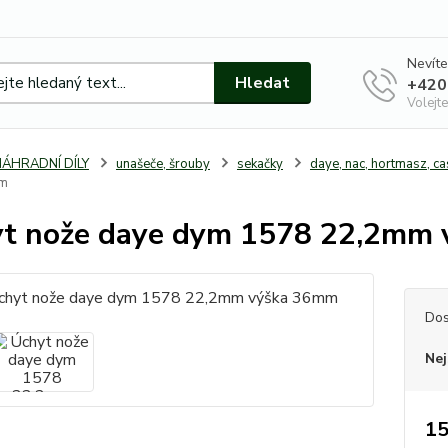
Nevíte
Hledat
+420
Volejte
NÁHRADNÍ DÍLY
unašeče, šrouby
sekačky
daye, nac, hortmasz, ca
mm
t nože daye dym 1578 22,2mm
Dos
Nej
15