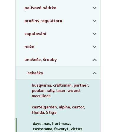
palivové nádrže
pružiny regulátoru
zapalování
nože
unašeče, šrouby
sekačky
husqvarna, craftsman, partner,
poulan, rally, laser, wizard,
mcculloch
castelgarden, alpina, castor,
Honda, Stiga
daye, nac, hortmasz,
castorama, faworyt, victus