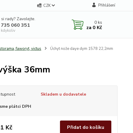
Přihlášení
CZK
 si rady? Zavolejte.
0
ks
 735 060 351
za
0 Kč
 kdykoliv
storama, faworyt, victus
Úchyt nože daye dym 1578 22,2mm
 výška 36mm
tupnost
Skladem u dodavatele
sme plátci DPH
1 Kč
Přidat do košíku