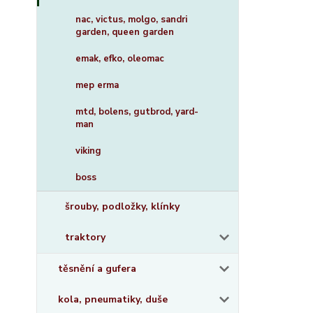
nac, victus, molgo, sandri
garden, queen garden
emak, efko, oleomac
mep erma
mtd, bolens, gutbrod, yard-
man
viking
boss
šrouby, podložky, klínky
traktory
těsnění a gufera
kola, pneumatiky, duše