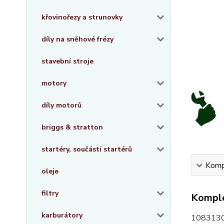
křovinořezy a strunovky
díly na sněhové frézy
stavební stroje
motory
díly motorů
briggs & stratton
startéry, součástí startérů
Kompl
oleje
filtry
Komple
karburátory
108313