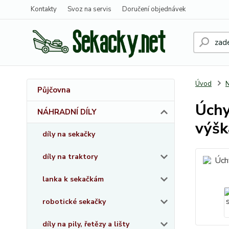
Kontakty
Svoz na servis
Doručení objednávek
Úvod
Půjčovna
Úchy
NÁHRADNÍ DÍLY
výš
díly na sekačky
díly na traktory
lanka k sekačkám
robotické sekačky
díly na pily, řetězy a lišty