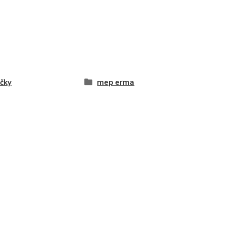
čky
mep erma