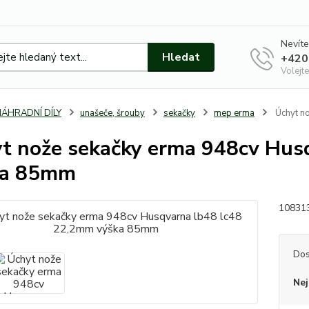
Nevíte
Hledat
+420
Volejte
NÁHRADNÍ DÍLY
unašeče, šrouby
sekačky
mep erma
Úchyt n
t nože sekačky erma 948cv Hus
ka 85mm
10831
Dos
Nej