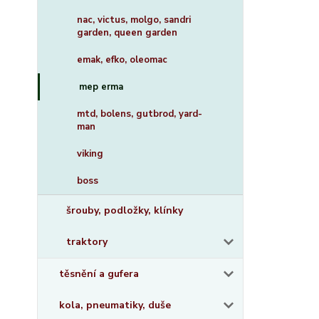
nac, victus, molgo, sandri
garden, queen garden
emak, efko, oleomac
mep erma
mtd, bolens, gutbrod, yard-
man
viking
boss
šrouby, podložky, klínky
traktory
těsnění a gufera
kola, pneumatiky, duše