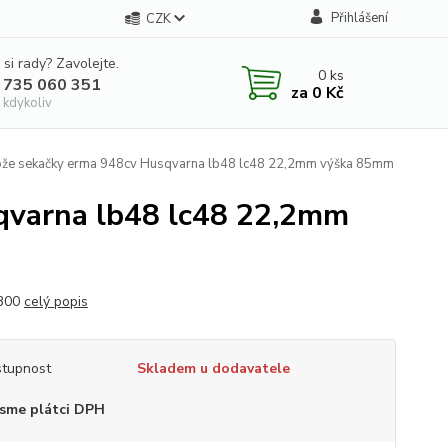
Přihlášení
CZK
 si rady? Zavolejte.
0
ks
 735 060 351
za
0 Kč
 kdykoliv
ože sekačky erma 948cv Husqvarna lb48 lc48 22,2mm výška 85mm
qvarna lb48 lc48 22,2mm
300
celý popis
tupnost
Skladem u dodavatele
sme plátci DPH