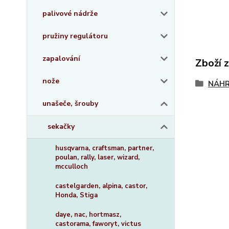
palivové nádrže
pružiny regulátoru
zapalování
Zboží 
nože
NÁHR
unašeče, šrouby
sekačky
husqvarna, craftsman, partner,
poulan, rally, laser, wizard,
mcculloch
castelgarden, alpina, castor,
Honda, Stiga
daye, nac, hortmasz,
castorama, faworyt, victus