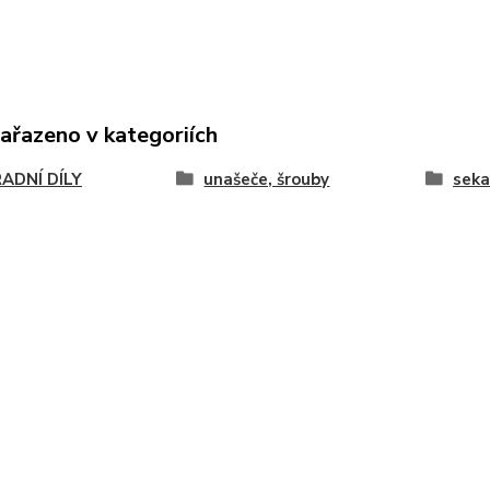
zařazeno v kategoriích
ADNÍ DÍLY
unašeče, šrouby
seka