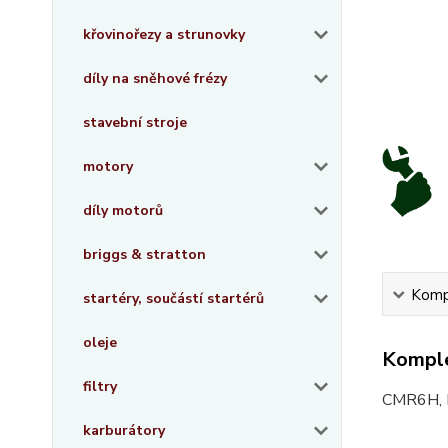
křovinořezy a strunovky
díly na sněhové frézy
stavební stroje
motory
díly motorů
briggs & stratton
Kompl
startéry, součástí startérů
oleje
Komple
filtry
CMR6H, 
karburátory