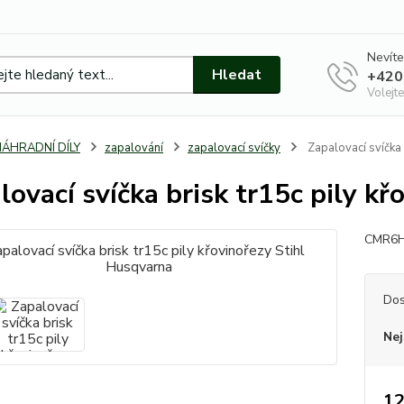
Nevíte
Hledat
+420
Volejte
NÁHRADNÍ DÍLY
zapalování
zapalovací svíčky
Zapalovací svíčka 
lovací svíčka brisk tr15c pily k
CMR6H
Dos
Nej
12