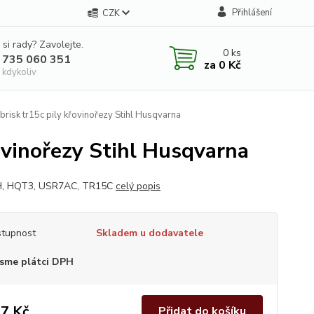
Přihlášení
CZK
 si rady? Zavolejte.
0
ks
 735 060 351
za
0 Kč
 kdykoliv
brisk tr15c pily křovinořezy Stihl Husqvarna
řovinořezy Stihl Husqvarna
, HQT3, USR7AC, TR15C
celý popis
tupnost
Skladem u dodavatele
sme plátci DPH
7 Kč
Přidat do košíku