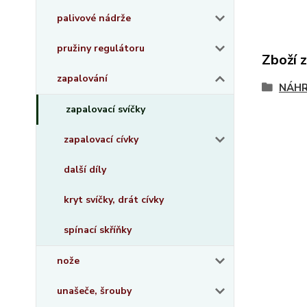
palivové nádrže
pružiny regulátoru
Zboží 
zapalování
NÁHR
zapalovací svíčky
zapalovací cívky
další díly
kryt svíčky, drát cívky
spínací skříňky
nože
unašeče, šrouby