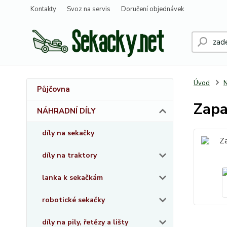
Kontakty
Svoz na servis
Doručení objednávek
Úvod
Půjčovna
Zapa
NÁHRADNÍ DÍLY
díly na sekačky
díly na traktory
lanka k sekačkám
robotické sekačky
díly na pily, řetězy a lišty