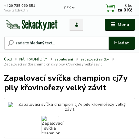
0
ks
+420 735 060 351
CZK
za
0 Kč
Volejte kdykoliv
Menu
Hledat
Úvod
NÁHRADNÍ DÍLY
zapalování
zapalovací svíčky
Zapalovací svíčka champion cj7y pily křovinořezy velký závit
Zapalovací svíčka champion cj7y
pily křovinořezy velký závit