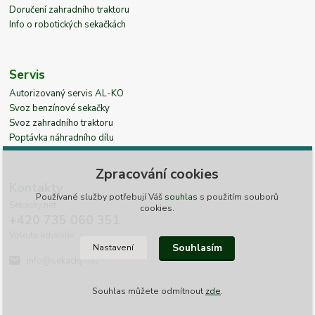
Doručení zahradního traktoru
Info o robotických sekačkách
Servis
Autorizovaný servis AL-KO
Svoz benzínové sekačky
Svoz zahradního traktoru
Poptávka náhradního dílu
Zpracování cookies
Kontakty
Používané služby potřebují Váš
souhlas
s použitím souborů
Sekacky.net
cookies.
+420 735 060 351
Volejte kdykoliv
Souhlasím
Nastavení
info@sekacky.net
Souhlas můžete odmítnout
zde
.