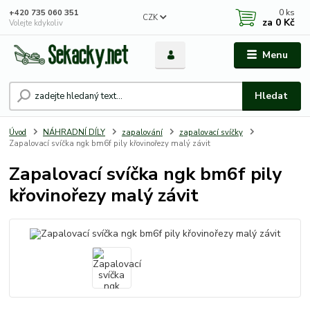
0
ks
+420 735 060 351
CZK
za
0 Kč
Volejte kdykoliv
Menu
Hledat
Úvod
NÁHRADNÍ DÍLY
zapalování
zapalovací svíčky
Zapalovací svíčka ngk bm6f pily křovinořezy malý závit
Zapalovací svíčka ngk bm6f pily
křovinořezy malý závit