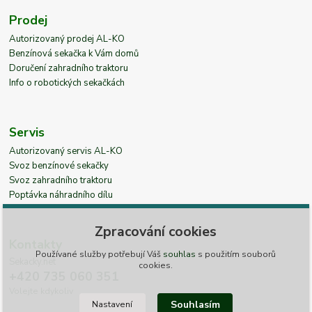
Prodej
Autorizovaný prodej AL-KO
Benzínová sekačka k Vám domů
Doručení zahradního traktoru
Info o robotických sekačkách
Servis
Autorizovaný servis AL-KO
Svoz benzínové sekačky
Svoz zahradního traktoru
Poptávka náhradního dílu
Zpracování cookies
Kontakty
Používané služby potřebují Váš
souhlas
s použitím souborů
Sekacky.net
cookies.
+420 735 060 351
Volejte kdykoliv
Souhlasím
Nastavení