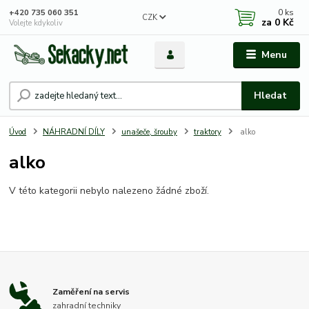
0
ks
+420 735 060 351
CZK
za
0 Kč
Volejte kdykoliv
Menu
Hledat
Úvod
NÁHRADNÍ DÍLY
unašeče, šrouby
traktory
alko
alko
V této kategorii nebylo nalezeno žádné zboží.
Zaměření na servis
zahradní techniky