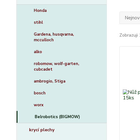
Honda
Nejnově
stihl
Gardena, husqvarna,
Zobrazuji 
mcculloch
alko
robomow, wolf-garten,
cubcadet
ambrogio, Stiga
bosch
worx
Belrobotics (BIGMOW)
krycí plechy