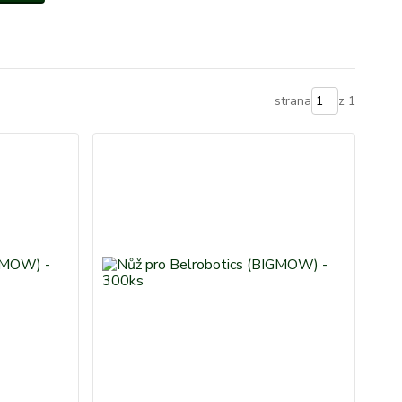
strana
z 1