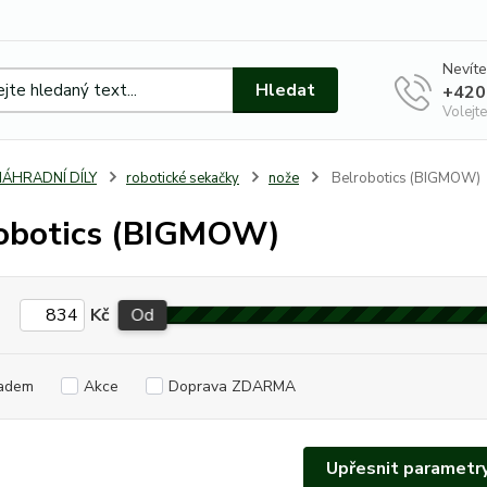
Nevíte
Hledat
+420
Volejte
NÁHRADNÍ DÍLY
robotické sekačky
nože
Belrobotics (BIGMOW)
obotics (BIGMOW)
Kč
Od
adem
Akce
Doprava ZDARMA
Upřesnit parametr