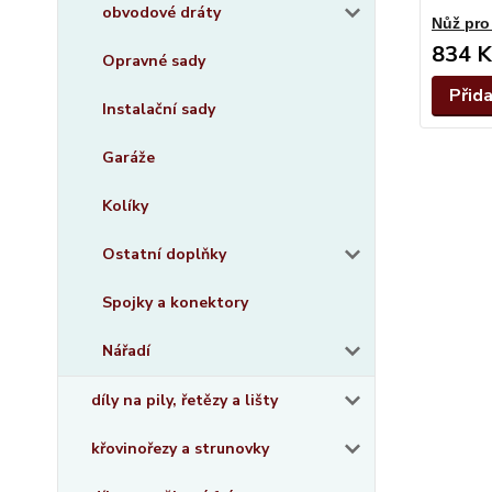
obvodové dráty
Nůž pro
834 K
Opravné sady
Přid
Instalační sady
Garáže
Kolíky
Ostatní doplňky
Spojky a konektory
Nářadí
díly na pily, řetězy a lišty
křovinořezy a strunovky