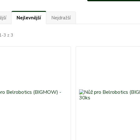
jší
Nejlevnější
Nejdražší
1-3 z 3