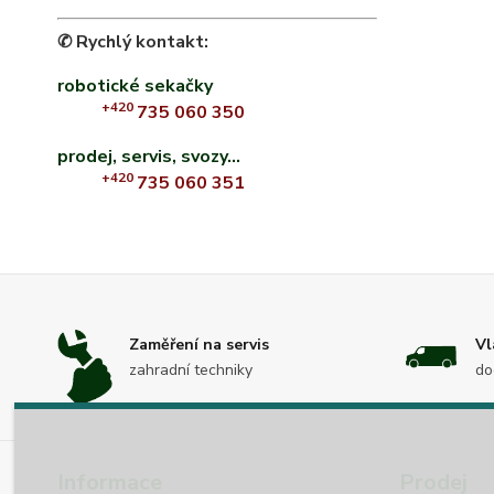
✆ Rychlý kontakt:
robotické sekačky
+420
735 060 350
prodej, servis, svozy...
+420
735 060 351
Zaměření na servis
Vl
zahradní techniky
do
Informace
Prodej