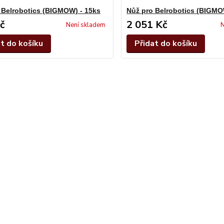
 Belrobotics (BIGMOW) - 15ks
Nůž pro Belrobotics (BIGMO
č
2 051 Kč
Není skladem
N
at do košíku
Přidat do košíku