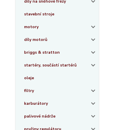
díly na sněhové frézy
stavební stroje
motory
díly motorů
briggs & stratton
startéry, součástí startérů
oleje
filtry
karburátory
palivové nádrže
pružiny regulátoru