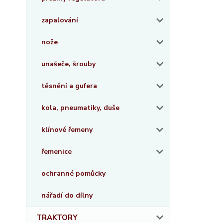
zapalování
nože
unašeče, šrouby
těsnění a gufera
kola, pneumatiky, duše
klínové řemeny
řemenice
ochranné pomůcky
nářadí do dílny
TRAKTORY