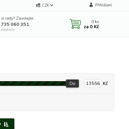
Přihlášení
CZK
 si rady? Zavolejte.
0
ks
 735 060 351
za
0 Kč
 kdykoliv
Do
Kč
y