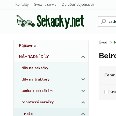
Kontakty
Svoz na servis
Doručení objednávek
Úvod
Půjčovna
Belr
NÁHRADNÍ DÍLY
díly na sekačky
Cena:
díly na traktory
lanka k sekačkám
Skl
robotické sekačky
nože