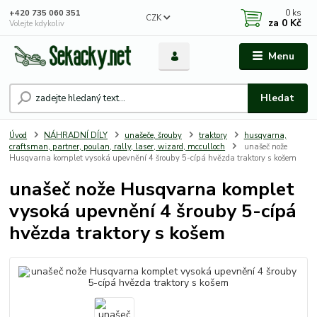
0
ks
+420 735 060 351
CZK
za
0 Kč
Volejte kdykoliv
Menu
Hledat
Úvod
NÁHRADNÍ DÍLY
unašeče, šrouby
traktory
husqvarna,
craftsman, partner, poulan, rally, laser, wizard, mcculloch
unašeč nože
Husqvarna komplet vysoká upevnění 4 šrouby 5-cípá hvězda traktory s košem
unašeč nože Husqvarna komplet
vysoká upevnění 4 šrouby 5-cípá
hvězda traktory s košem