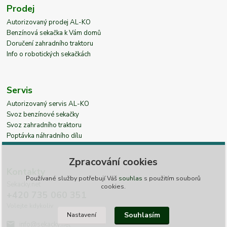
Prodej
Autorizovaný prodej AL-KO
Benzínová sekačka k Vám domů
Doručení zahradního traktoru
Info o robotických sekačkách
Servis
Autorizovaný servis AL-KO
Svoz benzínové sekačky
Svoz zahradního traktoru
Poptávka náhradního dílu
Zpracování cookies
Kontakty
Používané služby potřebují Váš
souhlas
s použitím souborů
Sekacky.net
cookies.
+420 735 060 351
Volejte kdykoliv
Souhlasím
Nastavení
info@sekacky.net