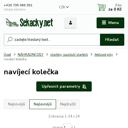
0
ks
+420 735 060 351
CZK
za
0 Kč
Volejte kdykoliv
Menu
Hledat
Úvod
NÁHRADNÍ DÍLY
startéry, součástí startérů
řetězové pily
navíjecí kolečka
navíjecí kolečka
Upřesnit parametry
Nejnovější
Nejlevnější
Nejdražší
Zobrazuji 1-24 z 24
strana
z 1