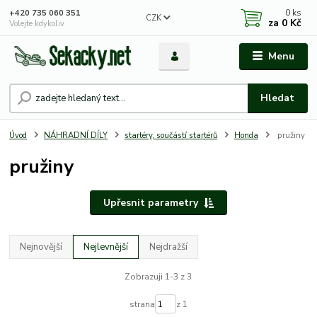
0
ks
+420 735 060 351
CZK
za
0 Kč
Volejte kdykoliv
Menu
Hledat
Úvod
NÁHRADNÍ DÍLY
startéry, součástí startérů
Honda
pružiny
pružiny
Upřesnit parametry
Nejnovější
Nejlevnější
Nejdražší
Zobrazuji 1-3 z 3
strana
z 1