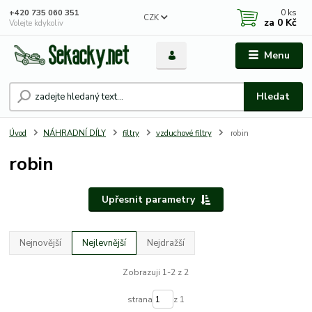
0
ks
+420 735 060 351
CZK
za
0 Kč
Volejte kdykoliv
Menu
Hledat
Úvod
NÁHRADNÍ DÍLY
filtry
vzduchové filtry
robin
robin
Upřesnit parametry
Nejnovější
Nejlevnější
Nejdražší
Zobrazuji 1-2 z 2
strana
z 1