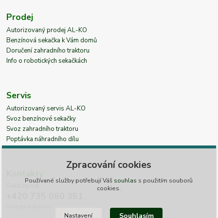
Prodej
Autorizovaný prodej AL-KO
Benzínová sekačka k Vám domů
Doručení zahradního traktoru
Info o robotických sekačkách
Servis
Autorizovaný servis AL-KO
Svoz benzínové sekačky
Svoz zahradního traktoru
Poptávka náhradního dílu
Zpracování cookies
Kontakty
Používané služby potřebují Váš
souhlas
s použitím souborů
Sekacky.net
cookies.
+420 735 060 351
Volejte kdykoliv
Souhlasím
Nastavení