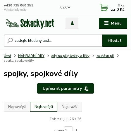
0
ks
+420 735 060 351
CZK
za
0 Kč
Volejte kdykoliv
Menu
Hledat
Úvod
NÁHRADNÍ DÍLY
díly na pily, řetězy a lišty
součástí pil
spojky, spojkové díly
spojky, spojkové díly
Upřesnit parametry
Nejnovější
Nejlevnější
Nejdražší
Zobrazuji 1-26 z 26
strana
z 1