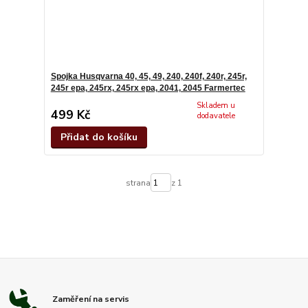
Spojka Husqvarna 40, 45, 49, 240, 240f, 240r, 245r,
245r epa, 245rx, 245rx epa, 2041, 2045 Farmertec
Skladem u
499 Kč
dodavatele
Přidat do košíku
strana
z 1
Zaměření na servis