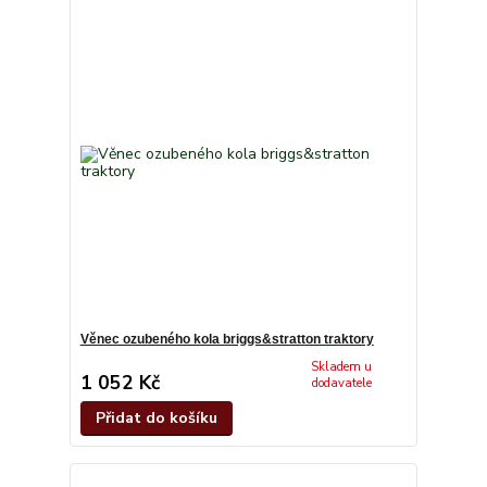
Věnec ozubeného kola briggs&stratton traktory
Skladem u
1 052 Kč
dodavatele
Přidat do košíku