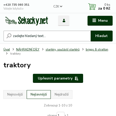
0
ks
+420 735 060 351
CZK
za
0 Kč
Volejte kdykoliv
Menu
Hledat
Úvod
NÁHRADNÍ DÍLY
startéry, součástí startérů
briggs & stratton
traktory
traktory
Upřesnit parametry
Nejnovější
Nejlevnější
Nejdražší
Zobrazuji 1-10 z 10
strana
z 1