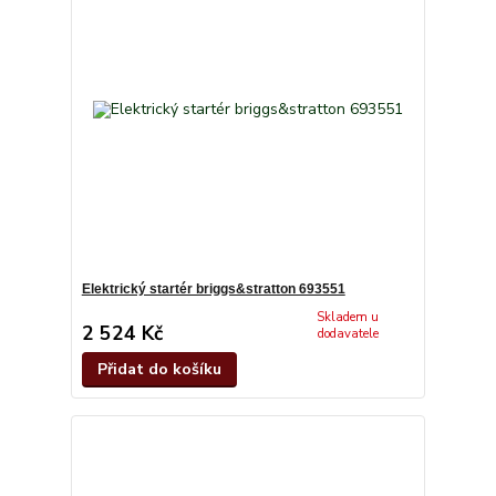
Elektrický startér briggs&stratton 693551
Skladem u
2 524 Kč
dodavatele
Přidat do košíku