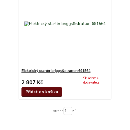
Elektrický startér briggs&stratton 691564
Skladem u
2 807 Kč
dodavatele
Přidat do košíku
strana
z 1