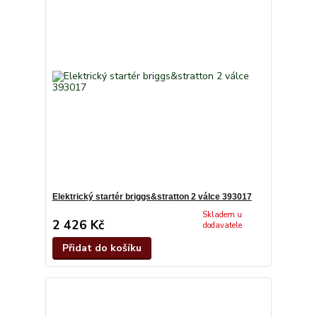
Elektrický startér briggs&stratton 2 válce 393017
Skladem u
2 426 Kč
dodavatele
Přidat do košíku