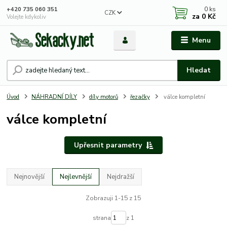
0
ks
+420 735 060 351
CZK
za
0 Kč
Volejte kdykoliv
Menu
Hledat
Úvod
NÁHRADNÍ DÍLY
díly motorů
řezačky
válce kompletní
válce kompletní
Upřesnit parametry
Nejnovější
Nejlevnější
Nejdražší
Zobrazuji 1-15 z 15
strana
z 1