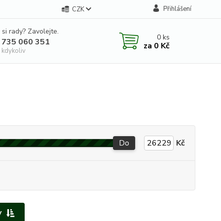
Přihlášení
CZK
 si rady? Zavolejte.
0
ks
 735 060 351
za
0 Kč
 kdykoliv
Do
Kč
y