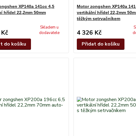
ongshen XP140a 141cc 4,5
Motor zongshen XP140a 141
lní hřídel 22,2mm 50mm
vertikální hřídel 22,2mm 50
těžkým setrvačníkem
Skladem u
S
 Kč
4 326 Kč
dodavatele
d
at do košíku
Přidat do košíku