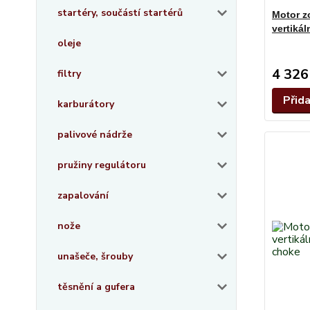
startéry, součástí startérů
Motor z
vertiká
oleje
4 326
filtry
Přid
karburátory
palivové nádrže
pružiny regulátoru
zapalování
nože
unašeče, šrouby
těsnění a gufera