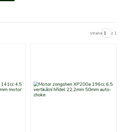
strana
z 1