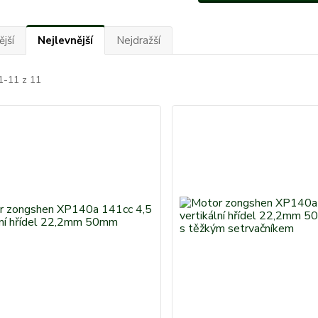
jší
Nejlevnější
Nejdražší
1-11 z 11