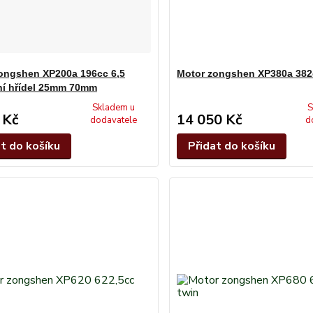
ongshen XP200a 196cc 6,5
Motor zongshen XP380a 382
lní hřídel 25mm 70mm
Skladem u
S
 Kč
14 050 Kč
dodavatele
d
at do košíku
Přidat do košíku