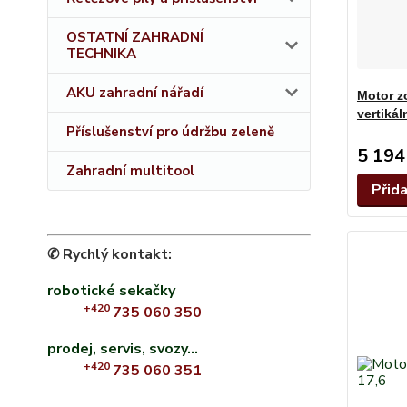
OSTATNÍ ZAHRADNÍ
TECHNIKA
AKU zahradní nářadí
Motor z
vertiká
Příslušenství pro údržbu zeleně
5 194
Zahradní multitool
Přid
✆ Rychlý kontakt:
robotické sekačky
+420
735 060 350
prodej, servis, svozy...
+420
735 060 351