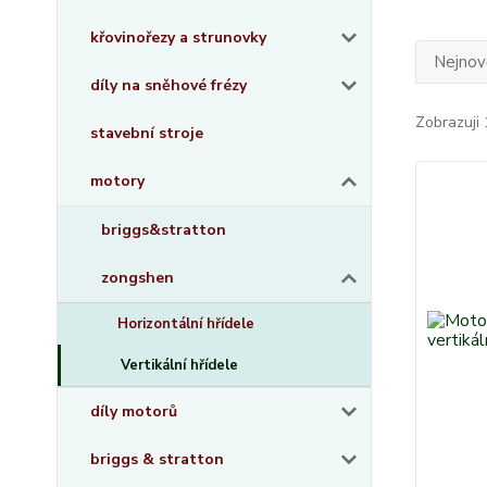
křovinořezy a strunovky
Nejnově
díly na sněhové frézy
Zobrazuji 
stavební stroje
motory
briggs&stratton
zongshen
Horizontální hřídele
Vertikální hřídele
díly motorů
briggs & stratton