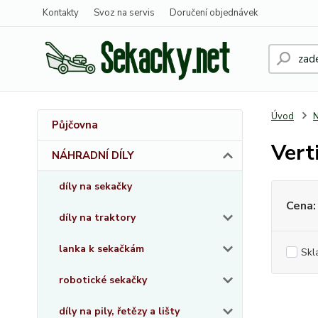
Kontakty
Svoz na servis
Doručení objednávek
Úvod
Půjčovna
Vert
NÁHRADNÍ DÍLY
díly na sekačky
Cena:
díly na traktory
lanka k sekačkám
Skl
robotické sekačky
díly na pily, řetězy a lišty