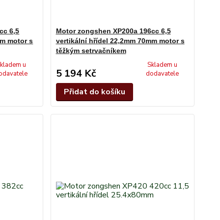
cc 6,5
Motor zongshen XP200a 196cc 6,5
mm motor s
vertikální hřídel 22,2mm 70mm motor s
těžkým setrvačníkem
kladem u
Skladem u
5 194 Kč
odavatele
dodavatele
Přidat do košíku