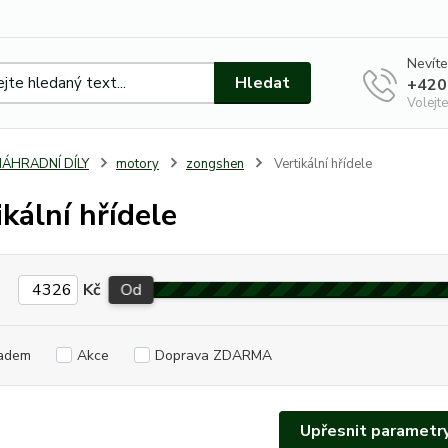
Nevíte
Hledat
+420
Volejte
NÁHRADNÍ DÍLY
motory
zongshen
Vertikální hřídele
ikální hřídele
Kč
Od
adem
Akce
Doprava ZDARMA
Upřesnit parametr