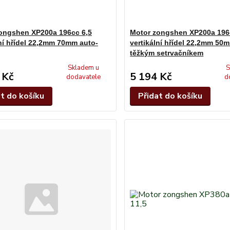
ongshen XP200a 196cc 6,5
Motor zongshen XP200a 196
lní hřídel 22,2mm 70mm auto-
vertikální hřídel 22,2mm 50
těžkým setrvačníkem
Skladem u
S
 Kč
5 194 Kč
dodavatele
d
at do košíku
Přidat do košíku