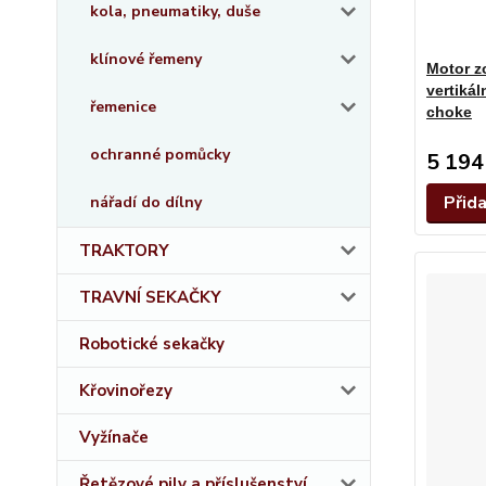
kola, pneumatiky, duše
klínové řemeny
Motor z
vertiká
řemenice
choke
ochranné pomůcky
5 194
Přid
nářadí do dílny
TRAKTORY
TRAVNÍ SEKAČKY
Robotické sekačky
Křovinořezy
Vyžínače
Řetězové pily a příslušenství