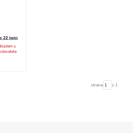
c 22 twin
kladem u
odavatele
strana
z 1