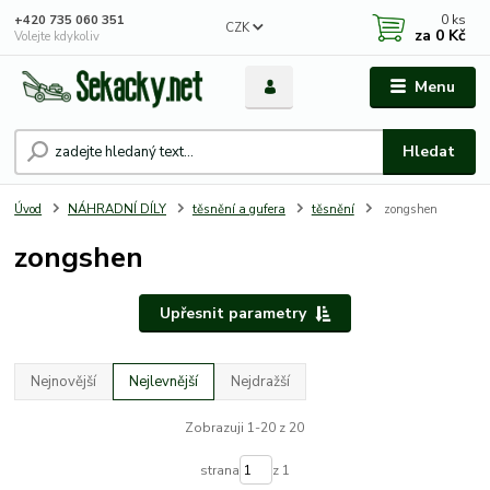
0
ks
+420 735 060 351
CZK
za
0 Kč
Volejte kdykoliv
Menu
Hledat
Úvod
NÁHRADNÍ DÍLY
těsnění a gufera
těsnění
zongshen
zongshen
Upřesnit parametry
Nejnovější
Nejlevnější
Nejdražší
Zobrazuji 1-20 z 20
strana
z 1