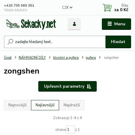
0
ks
+420 735 060 351
CZK
za
0 Kč
Volejte kdykoliv
Menu
Hledat
Úvod
NÁHRADNÍ DÍLY
těsnění a gufera
gufera
zongshen
zongshen
Upřesnit parametry
Nejnovější
Nejlevnější
Nejdražší
Zobrazuji 1-4 z 4
strana
z 1