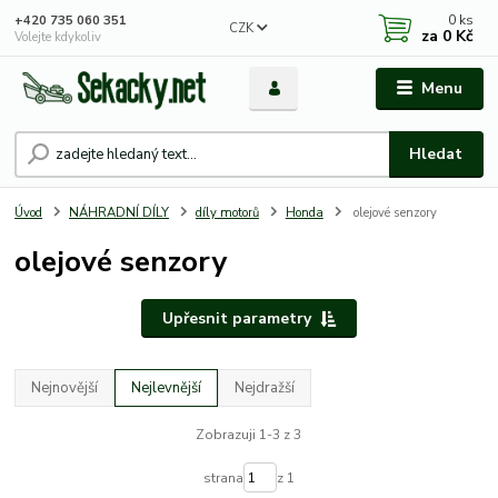
0
ks
+420 735 060 351
CZK
za
0 Kč
Volejte kdykoliv
Menu
Hledat
Úvod
NÁHRADNÍ DÍLY
díly motorů
Honda
olejové senzory
olejové senzory
Upřesnit parametry
Nejnovější
Nejlevnější
Nejdražší
Zobrazuji 1-3 z 3
strana
z 1