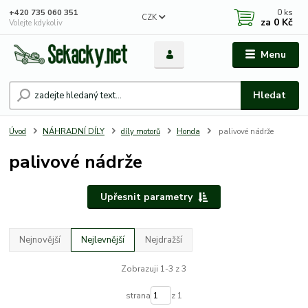
0
ks
+420 735 060 351
CZK
za
0 Kč
Volejte kdykoliv
Menu
Hledat
Úvod
NÁHRADNÍ DÍLY
díly motorů
Honda
palivové nádrže
palivové nádrže
Upřesnit parametry
Nejnovější
Nejlevnější
Nejdražší
Zobrazuji 1-3 z 3
strana
z 1