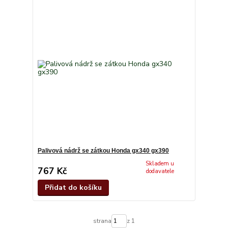
Palivová nádrž se zátkou Honda gx340 gx390
Skladem u
767 Kč
dodavatele
Přidat do košíku
strana
z 1